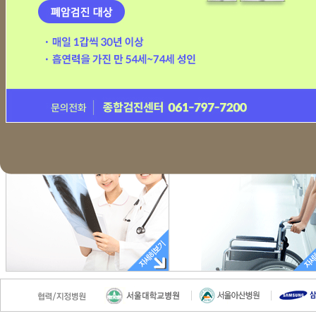
후각·미각 안 돌아오는 코..
간장약 성분 ‘UDCA’가..
수능 앞두고 코로나 확진됐..
내일부터 실외 마스크 착용..
오늘(5일)부터 변경된 코..
“코로나 감염 후 머리가 ..