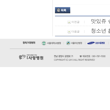
목록
맛있쥬 
이전글
청소년 
다음글