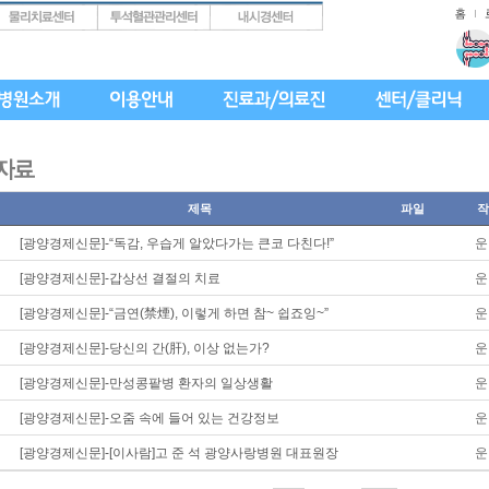
제목
파일
작
[광양경제신문]-“독감, 우습게 알았다가는 큰코 다친다!”
운
[광양경제신문]-갑상선 결절의 치료
운
[광양경제신문]-“금연(禁煙), 이렇게 하면 참~ 쉽죠잉~”
운
[광양경제신문]-당신의 간(肝), 이상 없는가?
운
[광양경제신문]-만성콩팥병 환자의 일상생활
운
[광양경제신문]-오줌 속에 들어 있는 건강정보
운
[광양경제신문]-[이사람]고 준 석 광양사랑병원 대표원장
운